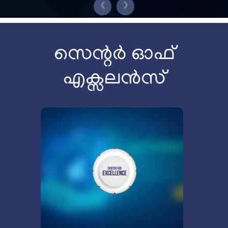
❮
❯
സെന്റർ ഓഫ്
എക്സലൻസ്