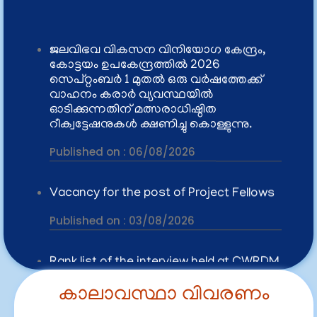
കോട്ടയം ഉപകേന്ദ്രത്തിൽ 2026
സെപ്റ്റംബർ 1 മുതൽ ഒരു വർഷത്തേക്ക്
വാഹനം കരാർ വ്യവസ്ഥയിൽ
ഓടിക്കുന്നതിന് മത്സരാധിഷ്ഠിത
റീക്വട്ടേഷനുകൾ ക്ഷണിച്ചു കൊള്ളുന്നു.
Published on :
06/08/2026
Vacancy for the post of Project Fellows
Published on :
03/08/2026
Rank list of the interview held at CWRDM
on 29.07.2026 for Project Fellow
Published on :
30/07/2026
CWRDM invites tenders for the 'Design,
കാലാവസ്ഥാ വിവരണം
Supply, Installation, Testing and
Commissioning of Integrated Multi-