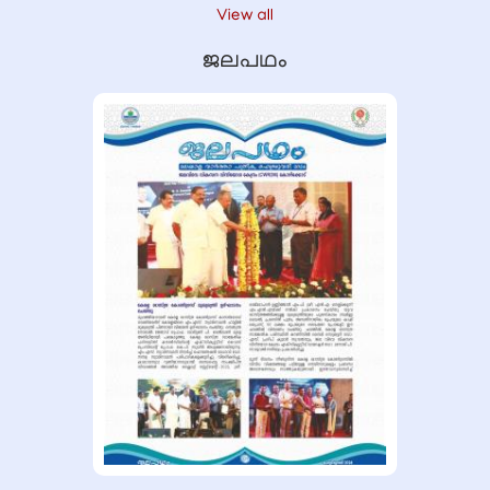
View all
ജലപഥം