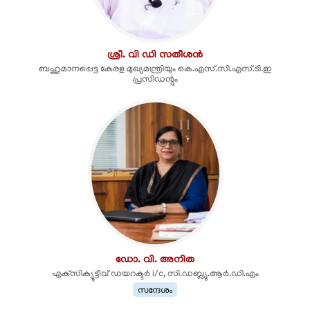
ശ്രീ. വി ഡി സതീശൻ
ബഹുമാനപ്പെട്ട കേരള മുഖ്യമന്ത്രിയും കെ.എസ്.സി.എസ്.ടി.ഇ
പ്രസിഡന്റും
ഡോ. വി. അനിത
എക്‌സിക്യൂട്ടീവ് ഡയറക്ടർ i/c, സി.ഡബ്ല്യു.ആർ.ഡി.എം
സന്ദേശം