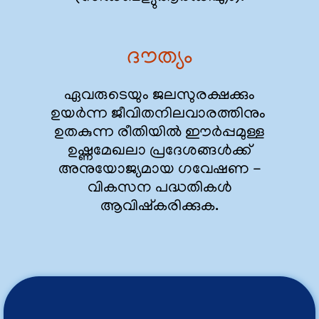
ദൗത്യം
ഏവരുടെയും ജലസുരക്ഷക്കും
ഉയർന്ന ജീവിതനിലവാരത്തിനും
ഉതകുന്ന രീതിയിൽ ഈർപ്പമുള്ള
ഉഷ്ണമേഖലാ പ്രദേശങ്ങൾക്ക്
അനുയോജ്യമായ ഗവേഷണ -
വികസന പദ്ധതികൾ
ആവിഷ്കരിക്കുക.
ജലവിഭവ വികസന വിനിയോഗ കേന്ദ്രം,