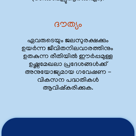
ദൗത്യം
ഏവരുടെയും ജലസുരക്ഷക്കും
ഉയർന്ന ജീവിതനിലവാരത്തിനും
ഉതകുന്ന രീതിയിൽ ഈർപ്പമുള്ള
ഉഷ്ണമേഖലാ പ്രദേശങ്ങൾക്ക്
അനുയോജ്യമായ ഗവേഷണ -
വികസന പദ്ധതികൾ
ആവിഷ്കരിക്കുക.
ജലവിഭവ വികസന വിനിയോഗ കേന്ദ്രം,
കോട്ടയം ഉപകേന്ദ്രത്തിൽ 2026
സെപ്റ്റംബർ 1 മുതൽ ഒരു വർഷത്തേക്ക്
വാഹനം കരാർ വ്യവസ്ഥയിൽ