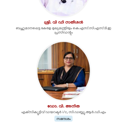
ശ്രീ. വി ഡി സതീശൻ
ബഹുമാനപ്പെട്ട കേരള മുഖ്യമന്ത്രിയും കെ.എസ്.സി.എസ്.ടി.ഇ
പ്രസിഡന്റും
ഡോ. വി. അനിത
എക്‌സിക്യൂട്ടീവ് ഡയറക്ടർ i/c, സി.ഡബ്ല്യു.ആർ.ഡി.എം
സന്ദേശം