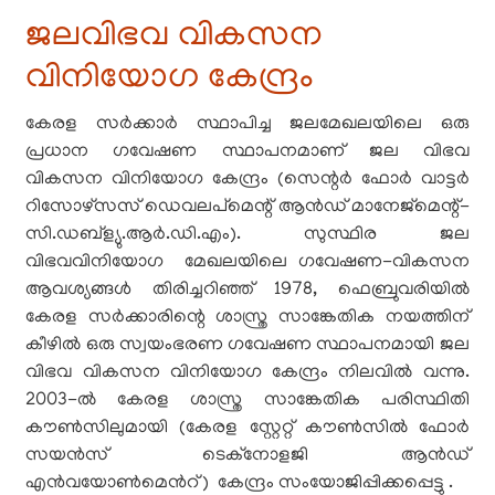
ജലവിഭവ വികസന
വിനിയോഗ കേന്ദ്രം
കേരള സർക്കാർ സ്ഥാപിച്ച ജലമേഖലയിലെ ഒരു
പ്രധാന ഗവേഷണ സ്ഥാപനമാണ് ജല വിഭവ
വികസന വിനിയോഗ കേന്ദ്രം (സെന്റർ ഫോർ വാട്ടർ
റിസോഴ്സസ് ഡെവലപ്മെന്റ് ആൻഡ് മാനേജ്മെന്റ്-
സി.ഡബ്ള്യു.ആർ.ഡി.എം). സുസ്ഥിര ജല
വിഭവവിനിയോഗ മേഖലയിലെ ഗവേഷണ-വികസന
ആവശ്യങ്ങൾ തിരിച്ചറിഞ്ഞ് 1978, ഫെബ്രുവരിയിൽ
കേരള സർക്കാരിന്റെ ശാസ്ത്ര സാങ്കേതിക നയത്തിന്
കീഴിൽ ഒരു സ്വയംഭരണ ഗവേഷണ സ്ഥാപനമായി ജല
വിഭവ വികസന വിനിയോഗ കേന്ദ്രം നിലവിൽ വന്നു.
2003-ൽ കേരള ശാസ്ത്ര സാങ്കേതിക പരിസ്ഥിതി
കൗൺസിലുമായി (കേരള സ്റ്റേറ്റ് കൗൺസിൽ ഫോർ
സയൻസ് ടെക്നോളജി ആൻഡ്
എൻവയോൺമെൻറ്) കേന്ദ്രം സംയോജിപ്പിക്കപ്പെട്ടു .