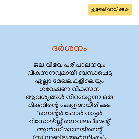
കൂടുതല് വായിക്കുക
ദർശനം
ജല വിഭവ പരിപാലനവും
വികസനവുമായി ബന്ധപ്പെട്ട
എല്ലാ മേഖലകളിലെയും
ഗവേഷണ വികസന
ആവശ്യങ്ങൾ നിറവേറ്റുന്ന ഒരു
മികവിന്റെ കേന്ദ്രമായിരിക്കും
"സെന്റർ ഫോർ വാട്ടർ
റിസോഴ്സ്സ് ഡെവലപ്മെന്റ്
ആൻഡ് മാനേജ്മെന്റ്
(സിഡബ്ള്യുആർഡിഎം).