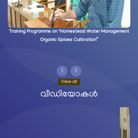
Training Programme on "Homestead Water Management
Retirement Function of Sri. Mamukoya N, Driver, CWRDM
Th
Organic Spices Cultivation”
❮
❯
View all
വീഡിയോകൾ