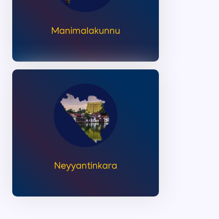
Manimalakunnu
Neyyantinkara