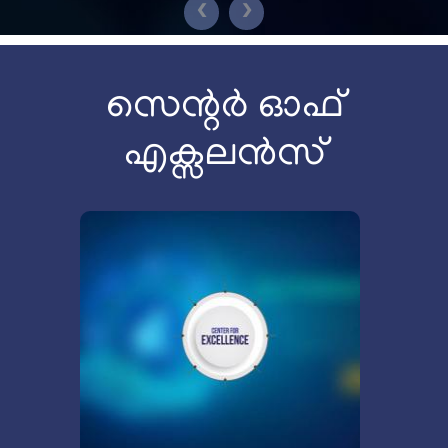
❮
❯
സെന്റർ ഓഫ്
എക്സലൻസ്