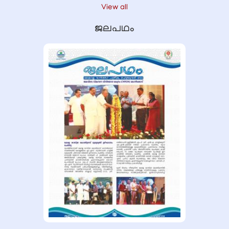
View all
ജലപഥം