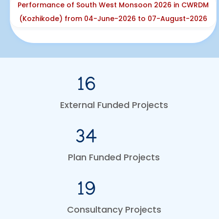
Performance of South West Monsoon 2026 in CWRDM
Rank list of the interview held at CWRDM
(Kozhikode) from 04-June-2026 to 07-August-2026
on 18.07.2026 for the selection of
Technical Officer
Published on :
24/07/2026
16
Rank list of the interview held at CWRDM
on 09.07.2026 for Project Fellow
External Funded Projects
Published on :
16/07/2026
34
Kerala Water Resources Assessment
2024: Rainfall, Rivers, Groundwater and
Plan Funded Projects
Wetlands (KWRA - 2024)-Download
Published on :
30/10/2025
19
Consultancy Projects